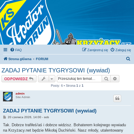
FAQ
Zarejestruj się
Zaloguj się
S
Strona główna
FORUM
z
ZADAJ PYTANIE TYGRYSOWI (wywiad)
u
Szukaj
Wyszuki
ODPOWIEDZ
k
Posty: 6 • Strona
1
z
1
a
admin
j
Site Admin
ZADAJ PYTANIE TYGRYSOWI (wywiad)
P
20 czerwca 2026, 14:00 - sob
o
s
Tak. Dobrze trafiłeś/aś i dobrze widzisz. Bohaterem kolejnego wywiadu
t
na Krzyżacy.net będzie Mikołaj Duchiński. Nasz młody, utalentowany