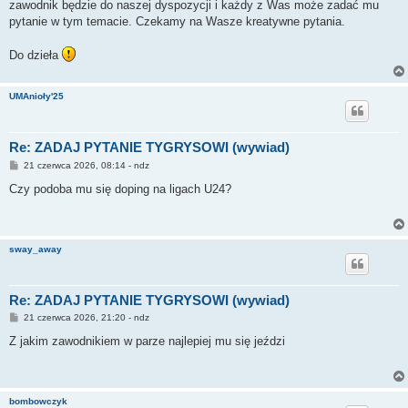
zawodnik będzie do naszej dyspozycji i każdy z Was może zadać mu
pytanie w tym temacie. Czekamy na Wasze kreatywne pytania.
Do dzieła
UMAnioły'25
Re: ZADAJ PYTANIE TYGRYSOWI (wywiad)
P
21 czerwca 2026, 08:14 - ndz
o
s
Czy podoba mu się doping na ligach U24?
t
sway_away
Re: ZADAJ PYTANIE TYGRYSOWI (wywiad)
P
21 czerwca 2026, 21:20 - ndz
o
s
Z jakim zawodnikiem w parze najlepiej mu się jeździ
t
bombowczyk