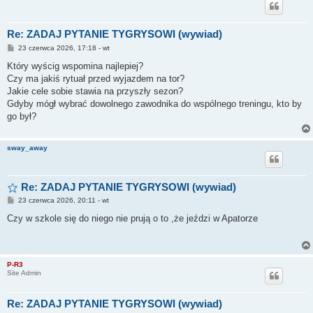
Re: ZADAJ PYTANIE TYGRYSOWI (wywiad)
P
23 czerwca 2026, 17:18 - wt
o
s
Który wyścig wspomina najlepiej?
t
Czy ma jakiś rytuał przed wyjazdem na tor?
Jakie cele sobie stawia na przyszły sezon?
Gdyby mógł wybrać dowolnego zawodnika do wspólnego treningu, kto by
go był?
sway_away
Re: ZADAJ PYTANIE TYGRYSOWI (wywiad)
P
23 czerwca 2026, 20:11 - wt
o
s
Czy w szkole się do niego nie prują o to ,że jeździ w Apatorze
t
P-R3
Site Admin
Re: ZADAJ PYTANIE TYGRYSOWI (wywiad)